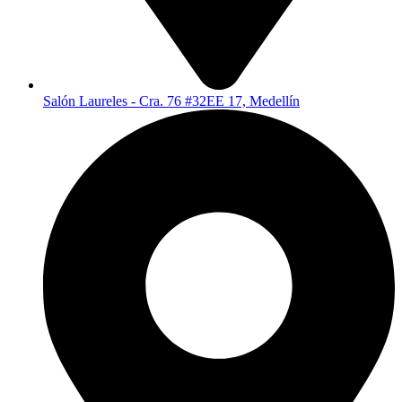
Salón Laureles - Cra. 76 #32EE 17, Medellín